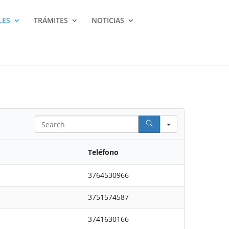
LES
TRÁMITES
NOTICIAS
Search
Teléfono
3764530966
3751574587
3741630166