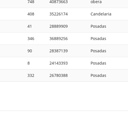
748
40873663
obera
408
35226174
Candelaria
41
28889909
Posadas
346
36889256
Posadas
90
28387139
Posadas
8
24143393
Posadas
332
26780388
Posadas