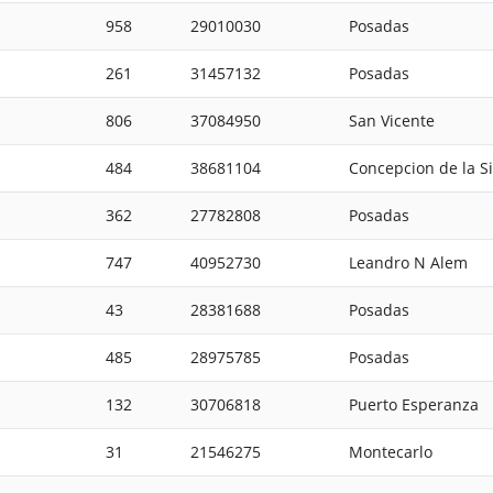
958
29010030
Posadas
261
31457132
Posadas
806
37084950
San Vicente
484
38681104
Concepcion de la S
362
27782808
Posadas
747
40952730
Leandro N Alem
43
28381688
Posadas
485
28975785
Posadas
132
30706818
Puerto Esperanza
31
21546275
Montecarlo