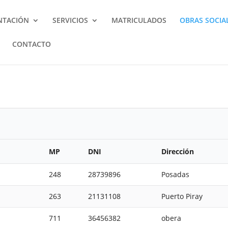
NTACIÓN
SERVICIOS
MATRICULADOS
OBRAS SOCIA
CONTACTO
MP
DNI
Dirección
248
28739896
Posadas
263
21131108
Puerto Piray
711
36456382
obera