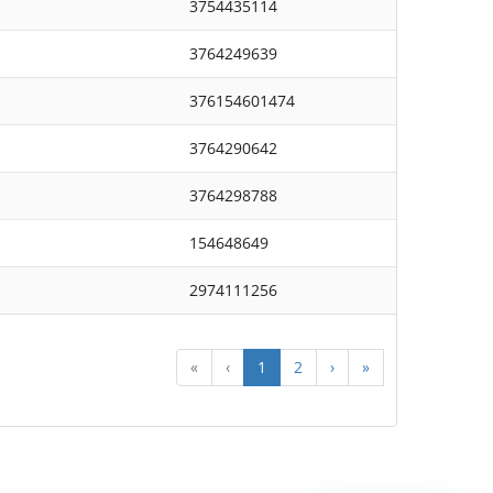
3754435114
3764249639
376154601474
3764290642
3764298788
154648649
2974111256
«
‹
1
2
›
»